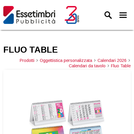
FLUO TABLE
Prodotti
Oggettistica personalizzata
Calendari 2026
arrow_forward_ios
arrow_forward_ios
arrow_forward_ios
Calendari da tavolo
Fluo Table
arrow_forward_ios