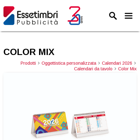
COLOR MIX
Prodotti
Oggettistica personalizzata
Calendari 2026
arrow_forward_ios
arrow_forward_ios
arrow_forward_ios
Calendari da tavolo
Color Mix
arrow_forward_ios